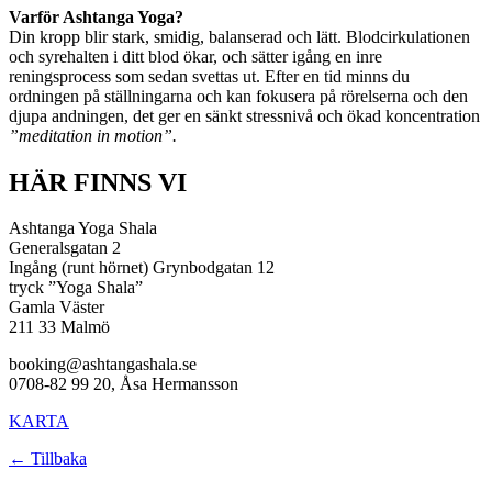
Varför Ashtanga Yoga?
Din kropp blir stark, smidig, balanserad och lätt. Blodcirkulationen
och syrehalten i ditt blod ökar, och sätter igång en inre
reningsprocess som sedan svettas ut. Efter en tid minns du
ordningen på ställningarna och kan fokusera på rörelserna och den
djupa andningen, det ger en sänkt stressnivå och ökad koncentration
”meditation in motion”.
HÄR FINNS VI
Ashtanga Yoga Shala
Generalsgatan 2
Ingång (runt hörnet) Grynbodgatan 12
tryck ”Yoga Shala”
Gamla Väster
211 33 Malmö
booking@ashtangashala.se
0708-82 99 20, Åsa Hermansson
KARTA
← Tillbaka