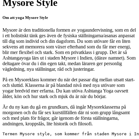
Mysore Style
Om att yoga Mysore Style
Mysore är den traditionella formen av yogaundervisning, som en del
i ett holistiskt tänk ges även de fysiska ställningarna/asanas anpassat
till dig som individ och din dagsform. Du som utövare får en liten
sekvens att memorera som växer efterhand som du får mer energi,
blir mer flexibel och stark. Som en privatklass i grupp. Det är så
Ashtangayoga lärs ut i staden Mysore i Indien, (därav namnet). Som
deltagare övar du i din egen takt, medan läraren ger personlig
vägledning, nya ställningar, råd och justeringar.
På en Mysoreklass kommer du när det passar dig mellan utsatt start-
och sluttid. Klasserna är på blandad nivå med nya utövare som
yogar
bredvid mer erfarna. Du kan utöva Ashtanga Yoga oavsett
ålder, kön och hur stark och mjuk du är när du börjar.
Är du ny kan du gå en grundkurs, då ingår Mysoreklasserna på
morgonen och du får sex kurstillfällen där ni som grupp långsamt
och med plats för frågor, går igenom de första ställningarna,
andningen, kroppslås, lite historik och filosofi.
Termen Mysore style, som kommer från staden Mysore i In