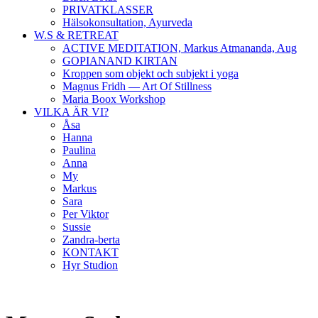
PRIVATKLASSER
Hälsokonsultation, Ayurveda
W.S & RETREAT
ACTIVE MEDITATION, Markus Atmananda, Aug
GOPIANAND KIRTAN
Kroppen som objekt och subjekt i yoga
Magnus Fridh — Art Of Stillness
Maria Boox Workshop
VILKA ÄR VI?
Åsa
Hanna
Paulina
Anna
My
Markus
Sara
Per Viktor
Sussie
Zandra-berta
KONTAKT
Hyr Studion