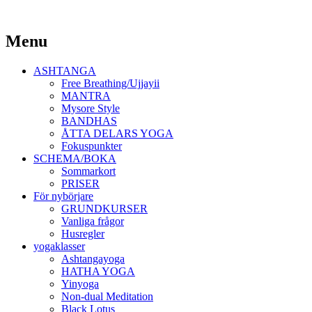
Yoga Malmö
Menu
Ashtanga Yoga Shala Malmö
Skip
ASHTANGA
to
Free Breathing/Ujjayii
content
MANTRA
Mysore Style
BANDHAS
ÅTTA DELARS YOGA
Fokuspunkter
SCHEMA/BOKA
Sommarkort
PRISER
För nybörjare
GRUNDKURSER
Vanliga frågor
Husregler
yogaklasser
Ashtangayoga
HATHA YOGA
Yinyoga
Non-dual Meditation
Black Lotus