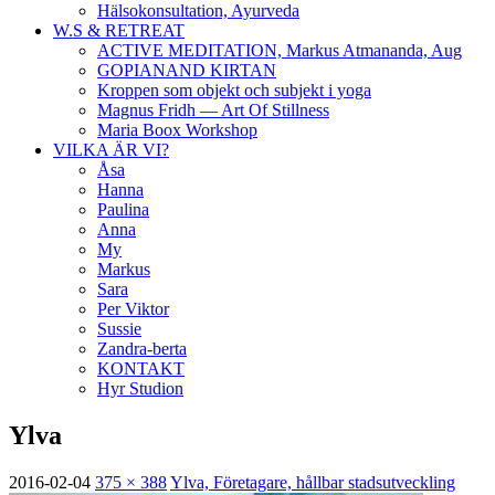
Hälsokonsultation, Ayurveda
W.S & RETREAT
ACTIVE MEDITATION, Markus Atmananda, Aug
GOPIANAND KIRTAN
Kroppen som objekt och subjekt i yoga
Magnus Fridh — Art Of Stillness
Maria Boox Workshop
VILKA ÄR VI?
Åsa
Hanna
Paulina
Anna
My
Markus
Sara
Per Viktor
Sussie
Zandra-berta
KONTAKT
Hyr Studion
Ylva
2016-02-04
375 × 388
Ylva, Företagare, hållbar stadsutveckling