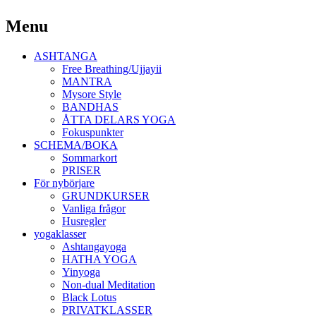
Yoga Malmö
Menu
Ashtanga Yoga Shala Malmö
Skip
ASHTANGA
to
Free Breathing/Ujjayii
content
MANTRA
Mysore Style
BANDHAS
ÅTTA DELARS YOGA
Fokuspunkter
SCHEMA/BOKA
Sommarkort
PRISER
För nybörjare
GRUNDKURSER
Vanliga frågor
Husregler
yogaklasser
Ashtangayoga
HATHA YOGA
Yinyoga
Non-dual Meditation
Black Lotus
PRIVATKLASSER