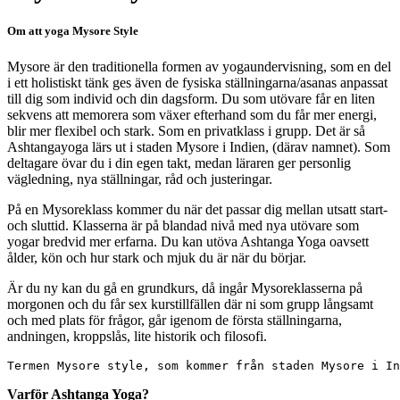
Om att yoga Mysore Style
Mysore är den traditionella formen av yogaundervisning, som en del
i ett holistiskt tänk ges även de fysiska ställningarna/asanas anpassat
till dig som individ och din dagsform. Du som utövare får en liten
sekvens att memorera som växer efterhand som du får mer energi,
blir mer flexibel och stark. Som en privatklass i grupp. Det är så
Ashtangayoga lärs ut i staden Mysore i Indien, (därav namnet). Som
deltagare övar du i din egen takt, medan läraren ger personlig
vägledning, nya ställningar, råd och justeringar.
På en Mysoreklass kommer du när det passar dig mellan utsatt start-
och sluttid. Klasserna är på blandad nivå med nya utövare som
yogar
bredvid mer erfarna. Du kan utöva Ashtanga Yoga oavsett
ålder, kön och hur stark och mjuk du är när du börjar.
Är du ny kan du gå en grundkurs, då ingår Mysoreklasserna på
morgonen och du får sex kurstillfällen där ni som grupp långsamt
och med plats för frågor, går igenom de första ställningarna,
andningen, kroppslås, lite historik och filosofi.
Termen Mysore style, som kommer från staden Mysore i In
Varför Ashtanga Yoga?