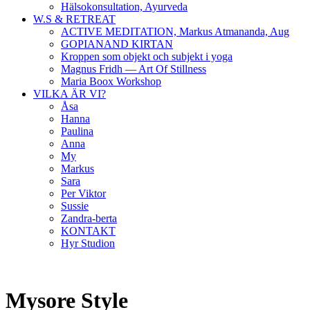
Hälsokonsultation, Ayurveda
W.S & RETREAT
ACTIVE MEDITATION, Markus Atmananda, Aug
GOPIANAND KIRTAN
Kroppen som objekt och subjekt i yoga
Magnus Fridh — Art Of Stillness
Maria Boox Workshop
VILKA ÄR VI?
Åsa
Hanna
Paulina
Anna
My
Markus
Sara
Per Viktor
Sussie
Zandra-berta
KONTAKT
Hyr Studion
Mysore Style