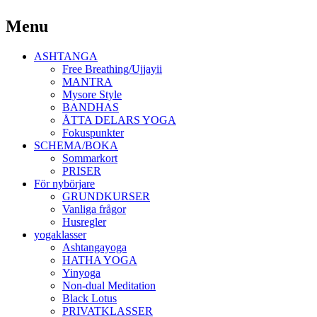
Yoga Malmö
Menu
Ashtanga Yoga Shala Malmö
Skip
ASHTANGA
to
Free Breathing/Ujjayii
content
MANTRA
Mysore Style
BANDHAS
ÅTTA DELARS YOGA
Fokuspunkter
SCHEMA/BOKA
Sommarkort
PRISER
För nybörjare
GRUNDKURSER
Vanliga frågor
Husregler
yogaklasser
Ashtangayoga
HATHA YOGA
Yinyoga
Non-dual Meditation
Black Lotus
PRIVATKLASSER