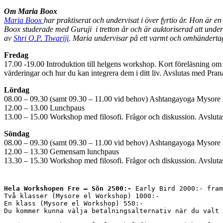
O
m Maria Boox
Maria Boox
har praktiserat och undervisat i över fyrtio år. Hon är 
Boox studerade med Guruji i tretton år och är auktoriserad att under
av
Shri O.P. Tiwariji
. Maria undervisar på ett varmt och omhänderta
Fredag
17.00 -19.00 Introduktion till helgens workshop. Kort föreläsning o
värderingar och hur du kan integrera dem i ditt liv. Avslutas med Pra
Lördag
08.00 – 09.30 (samt 09.30 – 11.00 vid behov) Ashtangayoga Mysore
12.00 – 13.00 Lunchpaus
13.00 – 15.00 Workshop med filosofi. Frågor och diskussion. Avslut
Söndag
08.00 – 09.30 (samt 09.30 – 11.00 vid behov) Ashtangayoga Mysore
12.00 – 13.30 Gemensam lunchpaus
13.30 – 15.30 Workshop med filosofi. Frågor och diskussion. Avslut
Hela Workshopen Fre — Sön 2500:- 
Early Bird 2000:- fram
Två klasser (Mysore el Workshop) 1000:-
En klass (Mysore el Workshop) 550:-
Du kommer kunna välja betalningsalternativ när du valt 