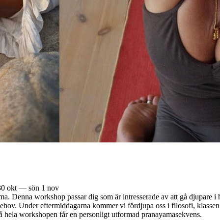
30 okt — sön 1 nov
 Denna workshop passar dig som är intresserade av att gå djupare i he
 behov. Under eftermiddagarna kommer vi fördjupa oss i filosofi, klass
d på hela workshopen får en personligt utformad pranayamasekvens.