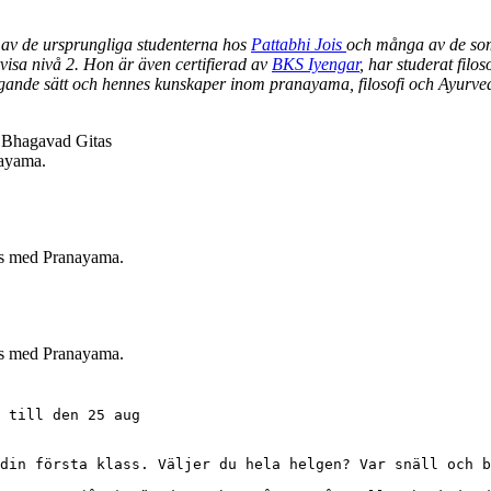
en av de ursprungliga studenterna hos
Pattabhi Jois
och många av de som
visa nivå 2. Hon är även certifierad av
BKS Iyengar
, har studerat filo
gande sätt och hennes kunskaper inom pranayama, filosofi och Ayurved
m Bhagavad Gitas
nayama.
as med Pranayama.
as med Pranayama.
 till den 25 aug
din första klass. Väljer du hela helgen? Var snäll och b