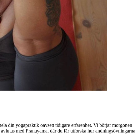
la din yogapraktik oavsett tidigare erfarenhet. Vi börjar morgonen
en avlutas med Pranayama, där du får utforska hur andningsövningarna