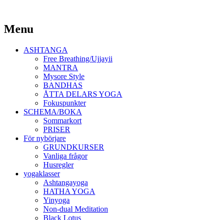
Yoga Malmö
Menu
Ashtanga Yoga Shala Malmö
Skip
ASHTANGA
to
Free Breathing/Ujjayii
content
MANTRA
Mysore Style
BANDHAS
ÅTTA DELARS YOGA
Fokuspunkter
SCHEMA/BOKA
Sommarkort
PRISER
För nybörjare
GRUNDKURSER
Vanliga frågor
Husregler
yogaklasser
Ashtangayoga
HATHA YOGA
Yinyoga
Non-dual Meditation
Black Lotus