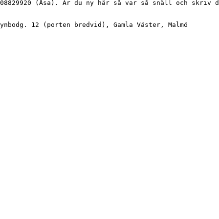
08829920 (Åsa). Är du ny här så var så snäll och skriv d
ynbodg. 12 (porten bredvid), Gamla Väster, Malmö