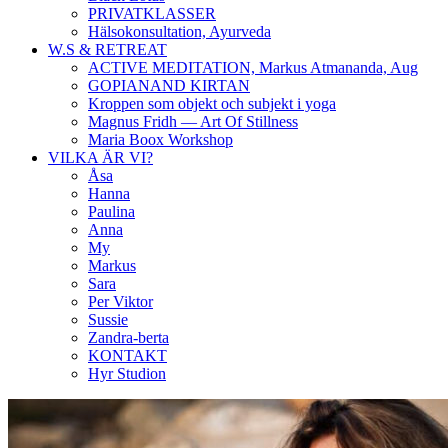
PRIVATKLASSER
Hälsokonsultation, Ayurveda
W.S & RETREAT
ACTIVE MEDITATION, Markus Atmananda, Aug
GOPIANAND KIRTAN
Kroppen som objekt och subjekt i yoga
Magnus Fridh — Art Of Stillness
Maria Boox Workshop
VILKA ÄR VI?
Åsa
Hanna
Paulina
Anna
My
Markus
Sara
Per Viktor
Sussie
Zandra-berta
KONTAKT
Hyr Studion