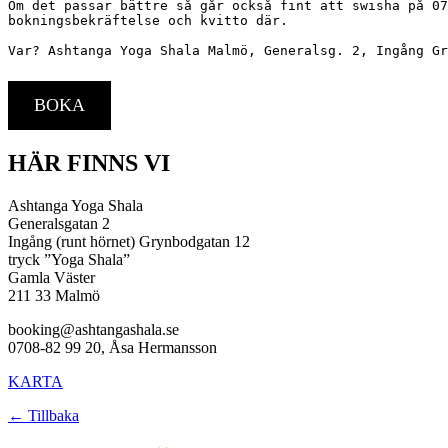
Om det passar bättre så går också fint att swisha på 07
bokningsbekräftelse och kvitto där.
Var? Ashtanga Yoga Shala Malmö, Generalsg. 2, Ingång Gr
BOKA
HÄR FINNS VI
Ashtanga Yoga Shala
Generalsgatan 2
Ingång (runt hörnet) Grynbodgatan 12
tryck ”Yoga Shala”
Gamla Väster
211 33 Malmö
booking@ashtangashala.se
0708-82 99 20, Åsa Hermansson
KARTA
← Tillbaka