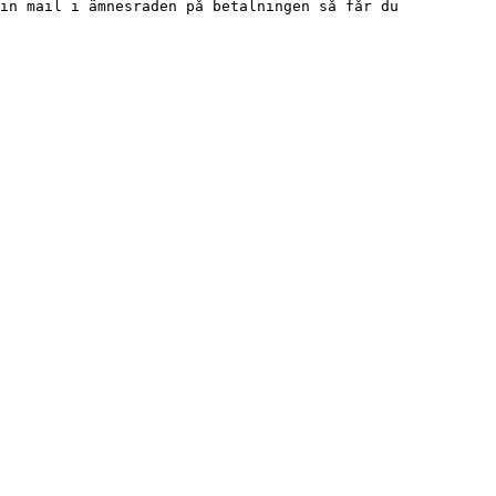
in mail i ämnesraden på betalningen så får du 