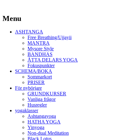
Yoga Malmö
Menu
Ashtanga Yoga Shala Malmö
Skip
ASHTANGA
to
Free Breathing/Ujjayii
content
MANTRA
Mysore Style
BANDHAS
ÅTTA DELARS YOGA
Fokuspunkter
SCHEMA/BOKA
Sommarkort
PRISER
För nybörjare
GRUNDKURSER
Vanliga frågor
Husregler
yogaklasser
Ashtangayoga
HATHA YOGA
Yinyoga
Non-dual Meditation
Black Lotus