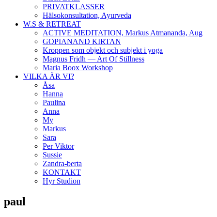
PRIVATKLASSER
Hälsokonsultation, Ayurveda
W.S & RETREAT
ACTIVE MEDITATION, Markus Atmananda, Aug
GOPIANAND KIRTAN
Kroppen som objekt och subjekt i yoga
Magnus Fridh — Art Of Stillness
Maria Boox Workshop
VILKA ÄR VI?
Åsa
Hanna
Paulina
Anna
My
Markus
Sara
Per Viktor
Sussie
Zandra-berta
KONTAKT
Hyr Studion
paul