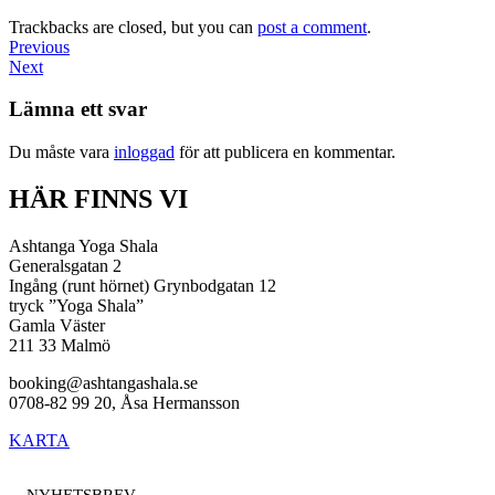
Trackbacks are closed, but you can
post a comment
.
Previous
Next
Lämna ett svar
Du måste vara
inloggad
för att publicera en kommentar.
HÄR FINNS VI
Ashtanga Yoga Shala
Generalsgatan 2
Ingång (runt hörnet) Grynbodgatan 12
tryck ”Yoga Shala”
Gamla Väster
211 33 Malmö
booking@ashtangashala.se
0708-82 99 20, Åsa Hermansson
KARTA
NYHETSBREV