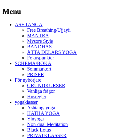
Yoga Malmö
Menu
Ashtanga Yoga Shala Malmö
Skip
ASHTANGA
to
Free Breathing/Ujjayii
content
MANTRA
Mysore Style
BANDHAS
ÅTTA DELARS YOGA
Fokuspunkter
SCHEMA/BOKA
Sommarkort
PRISER
För nybörjare
GRUNDKURSER
Vanliga frågor
Husregler
yogaklasser
Ashtangayoga
HATHA YOGA
Yinyoga
Non-dual Meditation
Black Lotus
PRIVATKLASSER