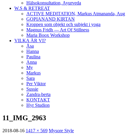
Hälsokonsultation, Ayurveda
W.S & RETREAT
ACTIVE MEDITATION, Markus Atmananda, Aug
GOPIANAND KIRTAN
Kroppen som objekt och subjekt i yoga
Magnus Fridh — Art Of Stillness
Maria Boox Workshop
VILKA ÄR VI?
Åsa
Hanna
Paulina
Anna
My
Markus
Sara
Per Viktor
Sussie
Zandra-berta
KONTAKT
Hyr Studion
11_IMG_2963
2018-08-16
1417 × 569
Mysore Style