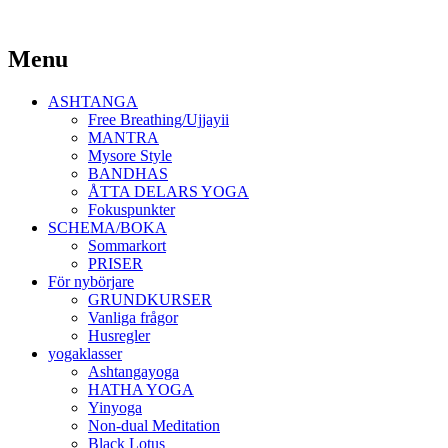
Yoga Malmö
Menu
Ashtanga Yoga Shala Malmö
Skip
ASHTANGA
to
Free Breathing/Ujjayii
content
MANTRA
Mysore Style
BANDHAS
ÅTTA DELARS YOGA
Fokuspunkter
SCHEMA/BOKA
Sommarkort
PRISER
För nybörjare
GRUNDKURSER
Vanliga frågor
Husregler
yogaklasser
Ashtangayoga
HATHA YOGA
Yinyoga
Non-dual Meditation
Black Lotus