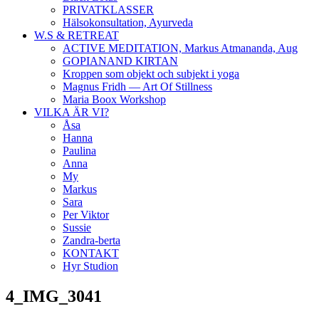
PRIVATKLASSER
Hälsokonsultation, Ayurveda
W.S & RETREAT
ACTIVE MEDITATION, Markus Atmananda, Aug
GOPIANAND KIRTAN
Kroppen som objekt och subjekt i yoga
Magnus Fridh — Art Of Stillness
Maria Boox Workshop
VILKA ÄR VI?
Åsa
Hanna
Paulina
Anna
My
Markus
Sara
Per Viktor
Sussie
Zandra-berta
KONTAKT
Hyr Studion
4_IMG_3041