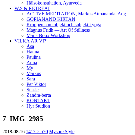
Hälsokonsultation, Ayurveda
W.S & RETREAT
ACTIVE MEDITATION, Markus Atmananda, Aug
GOPIANAND KIRTAN
Kroppen som objekt och subjekt i yoga
Magnus Fridh — Art Of Stillness
Maria Boox Workshop
VILKA ÄR VI?
Åsa
Hanna
Paulina
Anna
My
Markus
Sara
Per Viktor
Sussie
Zandra-berta
KONTAKT
Hyr Studion
7_IMG_2985
2018-08-16
1417 × 570
Mysore Style