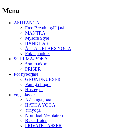
Yoga Malmö
Menu
Ashtanga Yoga Shala Malmö
Skip
ASHTANGA
to
Free Breathing/Ujjayii
content
MANTRA
Mysore Style
BANDHAS
ÅTTA DELARS YOGA
Fokuspunkter
SCHEMA/BOKA
Sommarkort
PRISER
För nybörjare
GRUNDKURSER
Vanliga frågor
Husregler
yogaklasser
Ashtangayoga
HATHA YOGA
Yinyoga
Non-dual Meditation
Black Lotus
PRIVATKLASSER