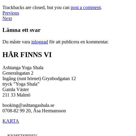
Trackbacks are closed, but you can
post a comment
.
Previous
Next
Lämna ett svar
Du måste vara
inloggad
för att publicera en kommentar.
HÄR FINNS VI
Ashtanga Yoga Shala
Generalsgatan 2
Ingång (runt hörnet) Grynbodgatan 12
tryck ”Yoga Shala”
Gamla Väster
211 33 Malmö
booking@ashtangashala.se
0708-82 99 20, Åsa Hermansson
KARTA
NYHETSBREV