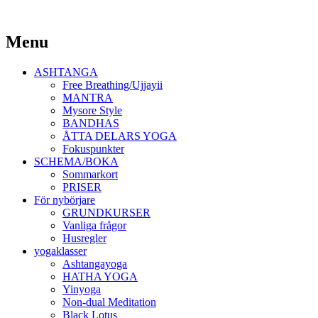
Yoga Malmö
Menu
Ashtanga Yoga Shala Malmö
Skip
ASHTANGA
to
Free Breathing/Ujjayii
content
MANTRA
Mysore Style
BANDHAS
ÅTTA DELARS YOGA
Fokuspunkter
SCHEMA/BOKA
Sommarkort
PRISER
För nybörjare
GRUNDKURSER
Vanliga frågor
Husregler
yogaklasser
Ashtangayoga
HATHA YOGA
Yinyoga
Non-dual Meditation
Black Lotus