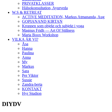
PRIVATKLASSER
Hälsokonsultation, Ayurveda
W.S & RETREAT
ACTIVE MEDITATION, Markus Atmananda, Aug
GOPIANAND KIRTAN
Kroppen som objekt och subjekt i yoga
Magnus Fridh — Art Of Stillness
Maria Boox Workshop
VILKA ÄR VI?
Åsa
Hanna
Paulina
Anna
My
Markus
Sara
Per Viktor
Sussie
Zandra-berta
KONTAKT
Hyr Studion
DIYDV