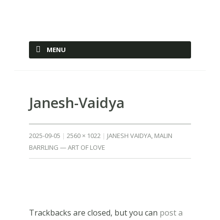
Ashtanga Yoga Shala Malmö
MENU
SKIP TO CONTENT
Janesh-Vaidya
2025-09-05
2560 × 1022
JANESH VAIDYA, MALIN
BARRLING — ART OF LOVE
Trackbacks are closed, but you can
post a