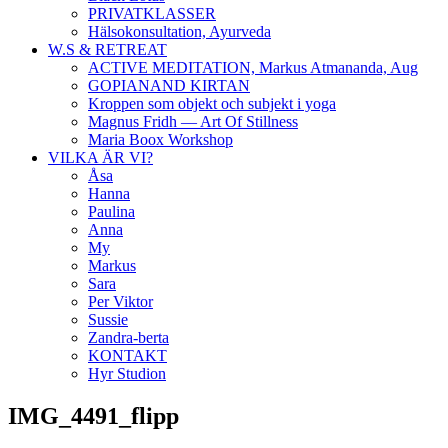
PRIVATKLASSER
Hälsokonsultation, Ayurveda
W.S & RETREAT
ACTIVE MEDITATION, Markus Atmananda, Aug
GOPIANAND KIRTAN
Kroppen som objekt och subjekt i yoga
Magnus Fridh — Art Of Stillness
Maria Boox Workshop
VILKA ÄR VI?
Åsa
Hanna
Paulina
Anna
My
Markus
Sara
Per Viktor
Sussie
Zandra-berta
KONTAKT
Hyr Studion
IMG_4491_flipp