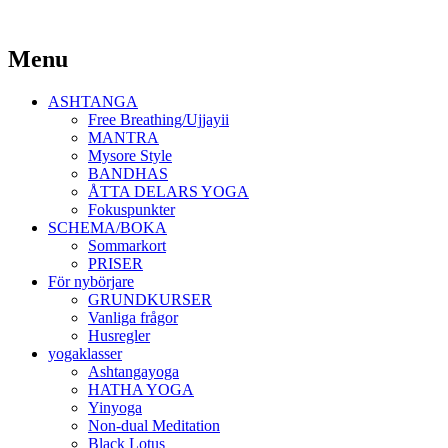
Yoga Malmö
Menu
Ashtanga Yoga Shala Malmö
Skip
ASHTANGA
to
Free Breathing/Ujjayii
content
MANTRA
Mysore Style
BANDHAS
ÅTTA DELARS YOGA
Fokuspunkter
SCHEMA/BOKA
Sommarkort
PRISER
För nybörjare
GRUNDKURSER
Vanliga frågor
Husregler
yogaklasser
Ashtangayoga
HATHA YOGA
Yinyoga
Non-dual Meditation
Black Lotus