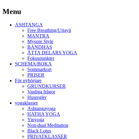
Yoga Malmö
Menu
Ashtanga Yoga Shala Malmö
Skip
ASHTANGA
to
Free Breathing/Ujjayii
content
MANTRA
Mysore Style
BANDHAS
ÅTTA DELARS YOGA
Fokuspunkter
SCHEMA/BOKA
Sommarkort
PRISER
För nybörjare
GRUNDKURSER
Vanliga frågor
Husregler
yogaklasser
Ashtangayoga
HATHA YOGA
Yinyoga
Non-dual Meditation
Black Lotus
PRIVATKLASSER