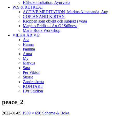
Hälsokonsultation, Ayurveda
W.S & RETREAT
ACTIVE MEDITATION, Markus Atmananda, Aug
GOPIANAND KIRTAN
Kroppen som objekt och subjekt i yoga
Magnus Fridh — Art Of Stillness
Maria Boox Workshop
VILKA ÄR VI?
Åsa
Hanna
Paulina
Anna
My
Markus
Sara
Per Viktor
Sussie
Zandra-berta
KONTAKT
Hyr Studion
peace_2
2022-01-05
1969 × 656
Schema & Boka