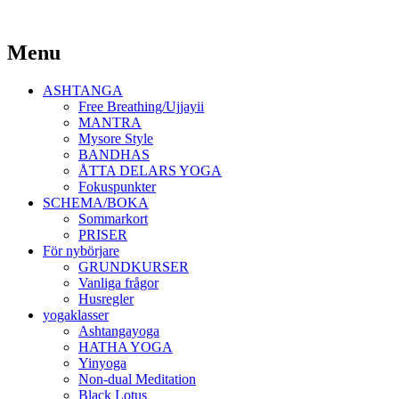
Yoga Malmö
Menu
Ashtanga Yoga Shala Malmö
Skip
ASHTANGA
to
Free Breathing/Ujjayii
content
MANTRA
Mysore Style
BANDHAS
ÅTTA DELARS YOGA
Fokuspunkter
SCHEMA/BOKA
Sommarkort
PRISER
För nybörjare
GRUNDKURSER
Vanliga frågor
Husregler
yogaklasser
Ashtangayoga
HATHA YOGA
Yinyoga
Non-dual Meditation
Black Lotus