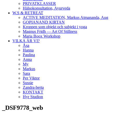
PRIVATKLASSER
Hälsokonsultation, Ayurveda
W.S & RETREAT
ACTIVE MEDITATION, Markus Atmananda, Aug
GOPIANAND KIRTAN
Kroppen som objekt och subjekt i yoga
Magnus Fridh — Art Of Stillness
Maria Boox Workshop
VILKA ÄR VI?
Åsa
Hanna
Paulina
Anna
My
Markus
Sara
Per Viktor
Sussie
Zandra-berta
KONTAKT
Hyr Studion
_DSF9778_web