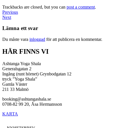
Trackbacks are closed, but you can
post a comment
.
Previous
Next
Lämna ett svar
Du måste vara
inloggad
för att publicera en kommentar.
HÄR FINNS VI
Ashtanga Yoga Shala
Generalsgatan 2
Ingång (runt hörnet) Grynbodgatan 12
tryck ”Yoga Shala”
Gamla Väster
211 33 Malmö
booking@ashtangashala.se
0708-82 99 20, Åsa Hermansson
KARTA
NYHETSBREV