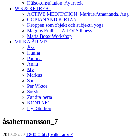
Hälsokonsultation, Ayurveda
W.S & RETREAT
ACTIVE MEDITATION, Markus Atmananda, Aug
GOPIANAND KIRTAN
Kroppen som objekt och subjekt i yoga
Magnus Fridh — Art Of Stillness
Maria Boox Workshop
VILKA ÄR VI?
Åsa
Hanna
Paulina
Anna
My
Markus
Sara
Per Viktor
Sussie
Zandra-berta
KONTAKT
Hyr Studion
åsahermansson_7
2017-06-27
1800 × 669
Vilka är vi?