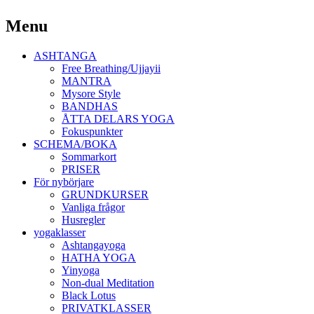
Yoga Malmö
Menu
Ashtanga Yoga Shala Malmö
Skip
ASHTANGA
to
Free Breathing/Ujjayii
content
MANTRA
Mysore Style
BANDHAS
ÅTTA DELARS YOGA
Fokuspunkter
SCHEMA/BOKA
Sommarkort
PRISER
För nybörjare
GRUNDKURSER
Vanliga frågor
Husregler
yogaklasser
Ashtangayoga
HATHA YOGA
Yinyoga
Non-dual Meditation
Black Lotus
PRIVATKLASSER