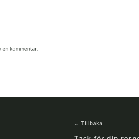
ra en kommentar.
← Tillbaka
Tack för din resp