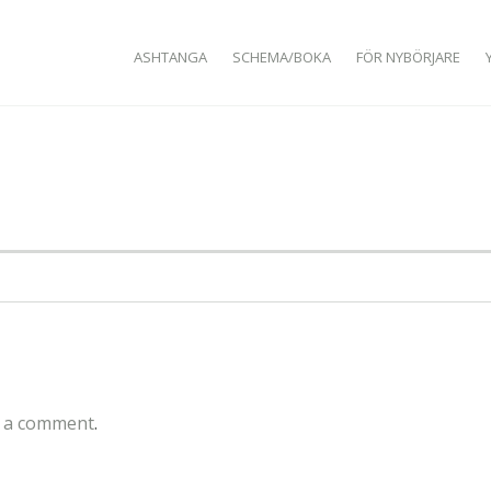
SKIP TO CONTENT
ASHTANGA
SCHEMA/BOKA
FÖR NYBÖRJARE
ö
 a comment
.