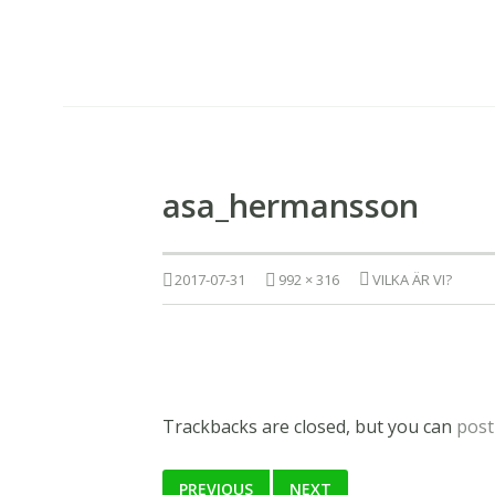
Ashtanga Yoga Shala Malm
asa_hermansson
2017-07-31
992 × 316
VILKA ÄR VI?
Trackbacks are closed, but you can
post
PREVIOUS
NEXT