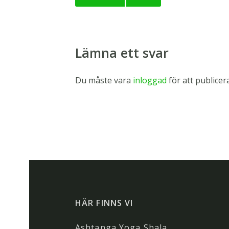
Lämna ett svar
Du måste vara
inloggad
för att publice
HÄR FINNS VI
Ashtanga Yoga Shala