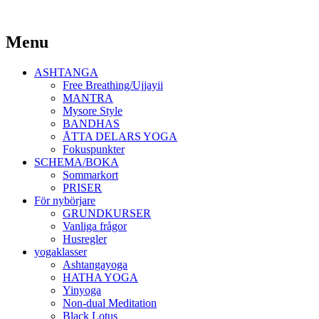
Yoga Malmö
Menu
Ashtanga Yoga Shala Malmö
Skip
ASHTANGA
to
Free Breathing/Ujjayii
content
MANTRA
Mysore Style
BANDHAS
ÅTTA DELARS YOGA
Fokuspunkter
SCHEMA/BOKA
Sommarkort
PRISER
För nybörjare
GRUNDKURSER
Vanliga frågor
Husregler
yogaklasser
Ashtangayoga
HATHA YOGA
Yinyoga
Non-dual Meditation
Black Lotus