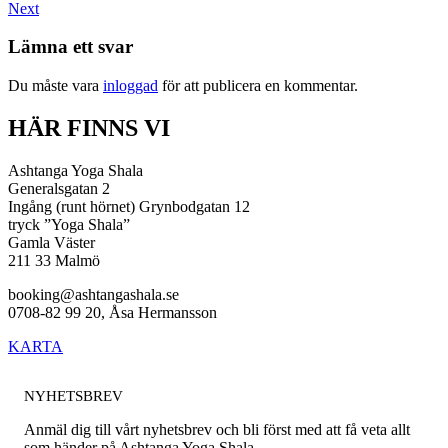
Next
Lämna ett svar
Du måste vara
inloggad
för att publicera en kommentar.
HÄR FINNS VI
Ashtanga Yoga Shala
Generalsgatan 2
Ingång (runt hörnet) Grynbodgatan 12
tryck ”Yoga Shala”
Gamla Väster
211 33 Malmö
booking@ashtangashala.se
0708-82 99 20, Åsa Hermansson
KARTA
NYHETSBREV
Anmäl dig till vårt nyhetsbrev och bli först med att få veta allt
som händer på Ashtanga Yoga Shala.