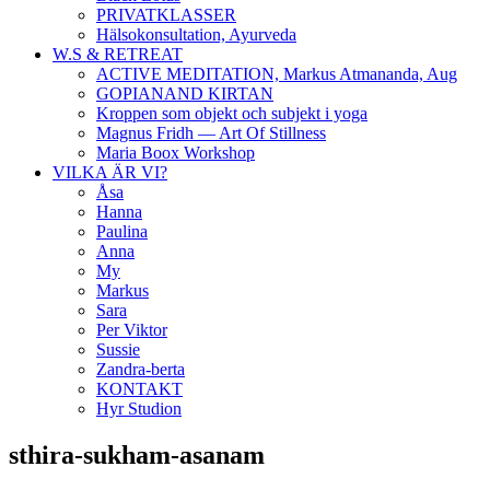
PRIVATKLASSER
Hälsokonsultation, Ayurveda
W.S & RETREAT
ACTIVE MEDITATION, Markus Atmananda, Aug
GOPIANAND KIRTAN
Kroppen som objekt och subjekt i yoga
Magnus Fridh — Art Of Stillness
Maria Boox Workshop
VILKA ÄR VI?
Åsa
Hanna
Paulina
Anna
My
Markus
Sara
Per Viktor
Sussie
Zandra-berta
KONTAKT
Hyr Studion
sthira-sukham-asanam