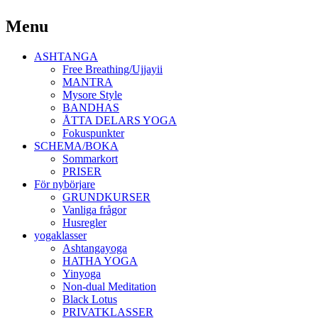
Yoga Malmö
Menu
Ashtanga Yoga Shala Malmö
Skip
ASHTANGA
to
Free Breathing/Ujjayii
content
MANTRA
Mysore Style
BANDHAS
ÅTTA DELARS YOGA
Fokuspunkter
SCHEMA/BOKA
Sommarkort
PRISER
För nybörjare
GRUNDKURSER
Vanliga frågor
Husregler
yogaklasser
Ashtangayoga
HATHA YOGA
Yinyoga
Non-dual Meditation
Black Lotus
PRIVATKLASSER