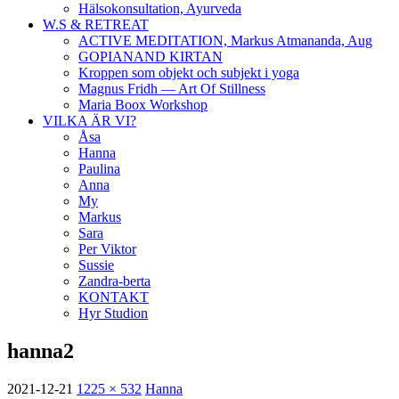
Hälsokonsultation, Ayurveda
W.S & RETREAT
ACTIVE MEDITATION, Markus Atmananda, Aug
GOPIANAND KIRTAN
Kroppen som objekt och subjekt i yoga
Magnus Fridh — Art Of Stillness
Maria Boox Workshop
VILKA ÄR VI?
Åsa
Hanna
Paulina
Anna
My
Markus
Sara
Per Viktor
Sussie
Zandra-berta
KONTAKT
Hyr Studion
hanna2
2021-12-21
1225 × 532
Hanna