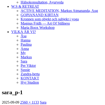
Hälsokonsultation, Ayurveda
W.S & RETREAT
ACTIVE MEDITATION, Markus Atmananda, Aug
GOPIANAND KIRTAN
Kroppen som objekt och subjekt i yoga
Magnus Fridh — Art Of Stillness
Maria Boox Workshop
VILKA ÄR VI?
Åsa
Hanna
Paulina
Anna
My
Markus
Sara
Per Viktor
Sussie
Zandra-berta
KONTAKT
Hyr Studion
sara_p-1
2025-09-09
2560 × 1133
Sara