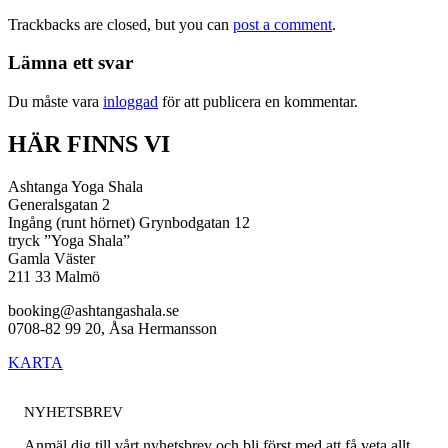
Trackbacks are closed, but you can
post a comment
.
Lämna ett svar
Du måste vara
inloggad
för att publicera en kommentar.
HÄR FINNS VI
Ashtanga Yoga Shala
Generalsgatan 2
Ingång (runt hörnet) Grynbodgatan 12
tryck ”Yoga Shala”
Gamla Väster
211 33 Malmö
booking@ashtangashala.se
0708-82 99 20, Åsa Hermansson
KARTA
NYHETSBREV
Anmäl dig till vårt nyhetsbrev och bli först med att få veta allt