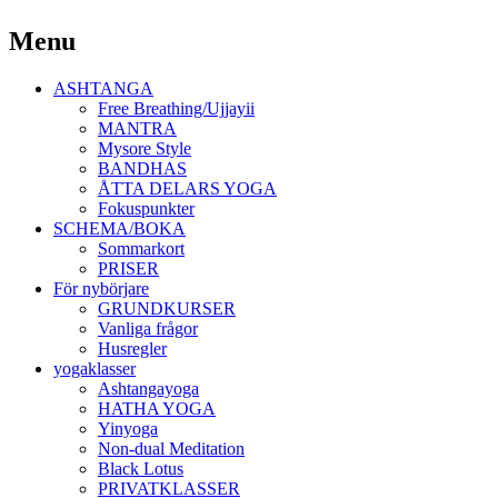
Yoga Malmö
Menu
Ashtanga Yoga Shala Malmö
Skip
ASHTANGA
to
Free Breathing/Ujjayii
content
MANTRA
Mysore Style
BANDHAS
ÅTTA DELARS YOGA
Fokuspunkter
SCHEMA/BOKA
Sommarkort
PRISER
För nybörjare
GRUNDKURSER
Vanliga frågor
Husregler
yogaklasser
Ashtangayoga
HATHA YOGA
Yinyoga
Non-dual Meditation
Black Lotus
PRIVATKLASSER