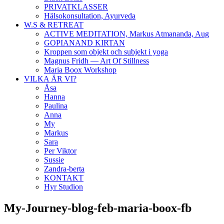
PRIVATKLASSER
Hälsokonsultation, Ayurveda
W.S & RETREAT
ACTIVE MEDITATION, Markus Atmananda, Aug
GOPIANAND KIRTAN
Kroppen som objekt och subjekt i yoga
Magnus Fridh — Art Of Stillness
Maria Boox Workshop
VILKA ÄR VI?
Åsa
Hanna
Paulina
Anna
My
Markus
Sara
Per Viktor
Sussie
Zandra-berta
KONTAKT
Hyr Studion
My-Journey-blog-feb-maria-boox-fb