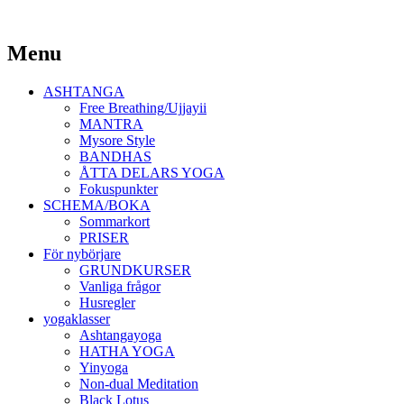
Yoga Malmö
Menu
Ashtanga Yoga Shala Malmö
Skip
ASHTANGA
to
Free Breathing/Ujjayii
content
MANTRA
Mysore Style
BANDHAS
ÅTTA DELARS YOGA
Fokuspunkter
SCHEMA/BOKA
Sommarkort
PRISER
För nybörjare
GRUNDKURSER
Vanliga frågor
Husregler
yogaklasser
Ashtangayoga
HATHA YOGA
Yinyoga
Non-dual Meditation
Black Lotus